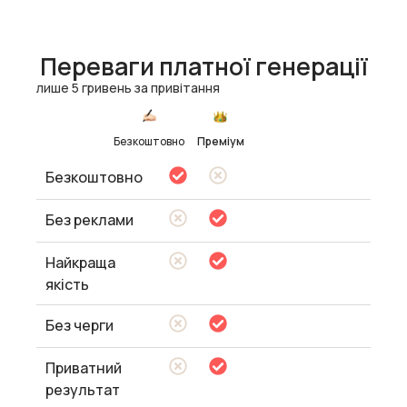
Переваги платної генерації
лише 5 гривень за привітання
Безкоштовно
Преміум
Безкоштовно
Без реклами
Найкраща
якість
Без черги
Приватний
результат