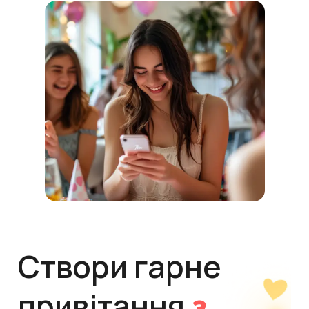
Створи гарне
привітання
з