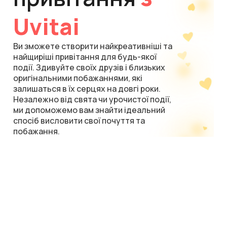
Uvitai
Ви зможете створити найкреативніші та
найщиріші привітання для будь-якої
події. Здивуйте своїх друзів і близьких
оригінальними побажаннями, які
залишаться в їх серцях на довгі роки.
Незалежно від свята чи урочистої події,
ми допоможемо вам знайти ідеальний
спосіб висловити свої почуття та
побажання.