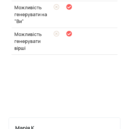
Можливість
генерувати на
"Ви"
Можливість
генерувати
вірші
Марія К.