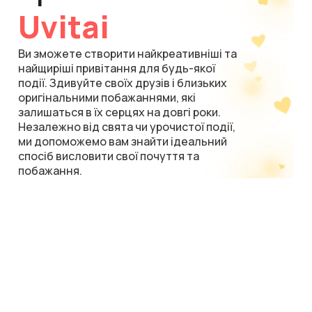
Uvitai
Ви зможете створити найкреативніші та
найщиріші привітання для будь-якої
події. Здивуйте своїх друзів і близьких
оригінальними побажаннями, які
залишаться в їх серцях на довгі роки.
Незалежно від свята чи урочистої події,
ми допоможемо вам знайти ідеальний
спосіб висловити свої почуття та
побажання.