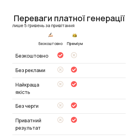
Переваги платної генерації
лише 5 гривень за привітання
Безкоштовно
Преміум
Безкоштовно
Без реклами
Найкраща
якість
Без черги
Приватний
результат