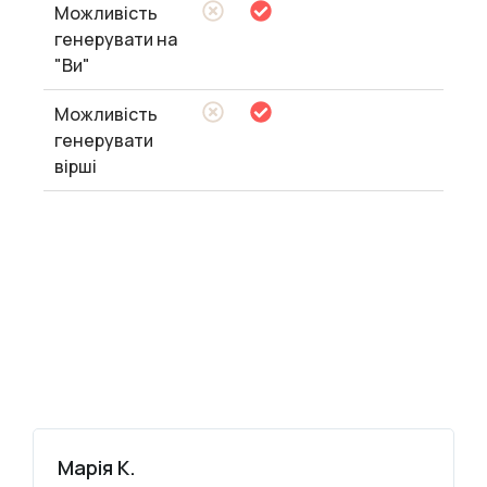
Можливість
генерувати на
"Ви"
Можливість
генерувати
вірші
Марія К.