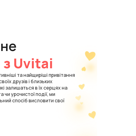
арне
я
з Uvitai
ивніші та найщиріші привітання
своїх друзів і близьких
і залишаться в їх серцях на
а чи урочистої події, ми
ний спосіб висловити свої