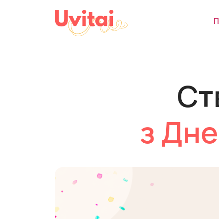
П
Ст
з Дне