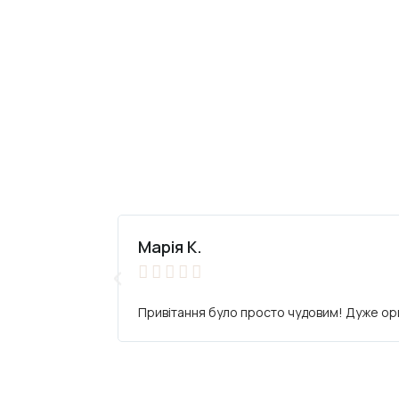
Марія К.





Привітання було просто чудовим! Дуже ориг