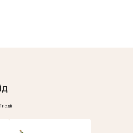
ід
 події