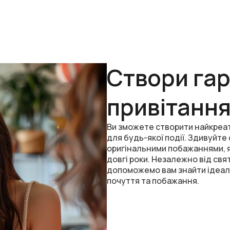
Створи г
привітанн
Ви зможете створити найкреат
для будь-якої події. Здивуйте 
оригінальними побажаннями, як
довгі роки. Незалежно від свят
допоможемо вам знайти ідеаль
почуття та побажання.