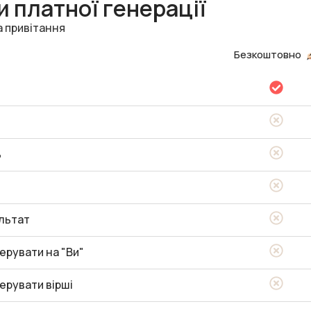
 платної генерації
а привітання
Безкоштовно
ь
льтат
ерувати на "Ви"
ерувати вірші