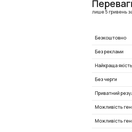
Переваги
лише 5 гривень з
Безкоштовно
Без реклами
Найкраща якіст
Без черги
Приватний резу
Можливість ген
Можливість ген