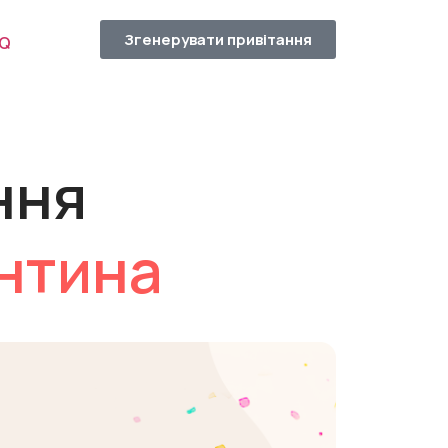
Згенерувати привітання
AQ
ння
ентина