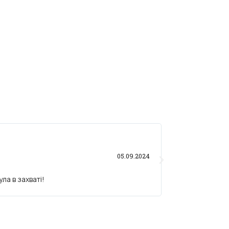
Олександр 





05.09.2024
ла в захваті!
Вибрав вітання 