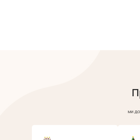
П
ми до