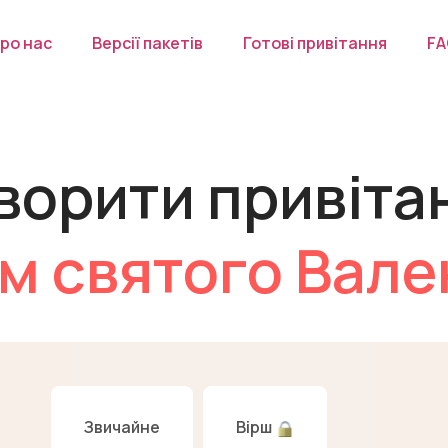
ро нас
Версії пакетів
Готові привітання
F
ворити привіта
м святого Вал
Звичайне
Вірш