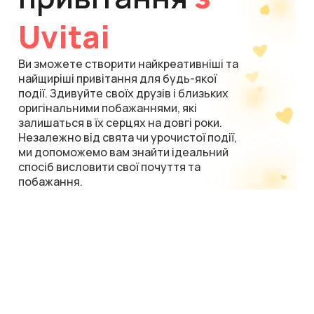
Uvitai
Ви зможете створити найкреативніші та
найщиріші привітання для будь-якої
події. Здивуйте своїх друзів і близьких
оригінальними побажаннями, які
залишаться в їх серцях на довгі роки.
Незалежно від свята чи урочистої події,
ми допоможемо вам знайти ідеальний
спосіб висловити свої почуття та
побажання.