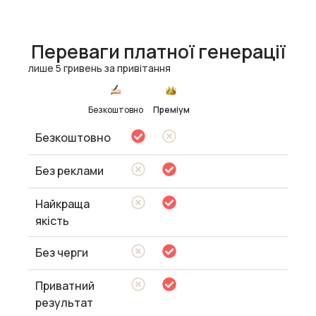
Переваги платної генерації
лише 5 гривень за привітання
Безкоштовно
Преміум
Безкоштовно
Без реклами
Найкраща
якість
Без черги
Приватний
результат