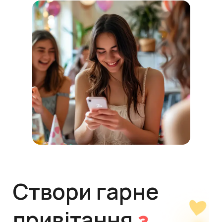
Створи гарне
привітання
з