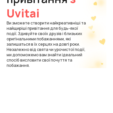
Uvitai
Ви зможете створити найкреативніші та
найщиріші привітання для будь-якої
події. Здивуйте своїх друзів і близьких
оригінальними побажаннями, які
залишаться в їх серцях на довгі роки.
Незалежно від свята чи урочистої події,
ми допоможемо вам знайти ідеальний
спосіб висловити свої почуття та
побажання.