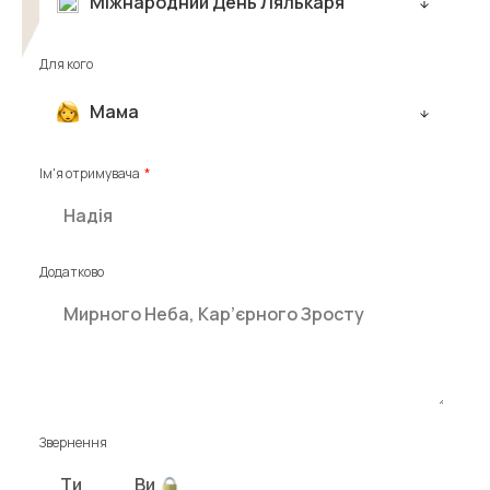
Міжнародний День Лялькаря
Для кого
Мама
Ім'я отримувача
Додатково
Звернення
Ти
Ви