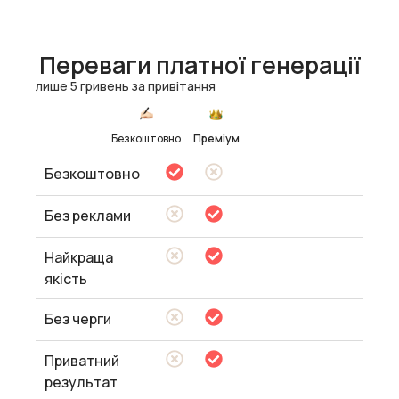
Переваги платної генерації
лише 5 гривень за привітання
Безкоштовно
Преміум
Безкоштовно
Без реклами
Найкраща
якість
Без черги
Приватний
результат