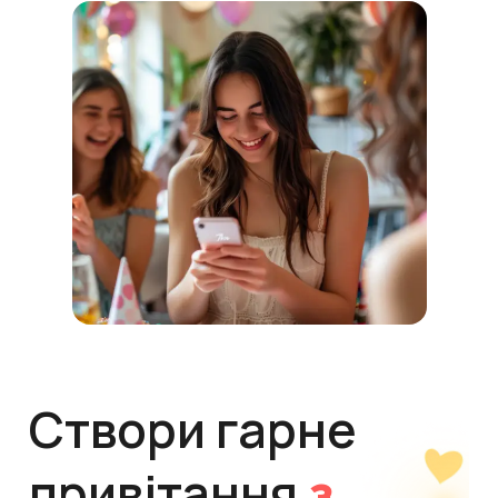
Створи гарне
привітання
з