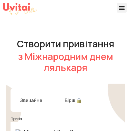
Версії 
Готові
Створити привітання
з Міжнародним днем
лялькаря
Звичайне
Вірш
Привід