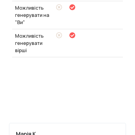
Можливість
генерувати на
"Ви"
Можливість
генерувати
вірші
Марія К.