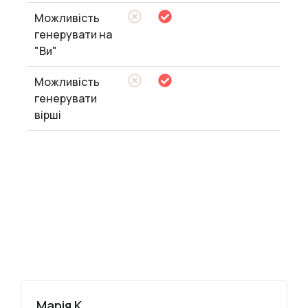
Можливість
генерувати на
"Ви"
Можливість
генерувати
вірші
Марія К.