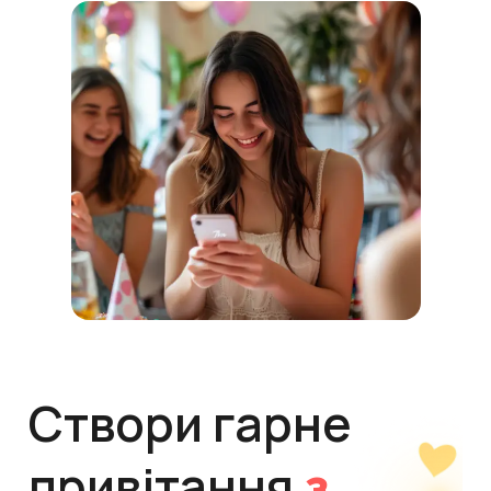
Створи гарне
привітання
з