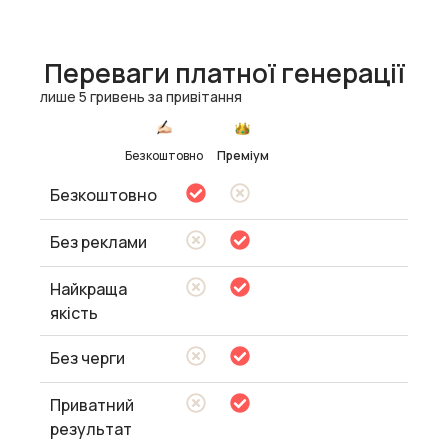
Переваги платної генерації
лише 5 гривень за привітання
Безкоштовно
Преміум
Безкоштовно
Без реклами
Найкраща
якість
Без черги
Приватний
результат