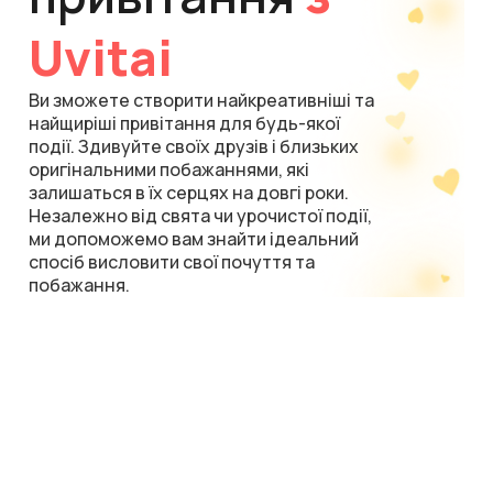
Uvitai
Ви зможете створити найкреативніші та
найщиріші привітання для будь-якої
події. Здивуйте своїх друзів і близьких
оригінальними побажаннями, які
залишаться в їх серцях на довгі роки.
Незалежно від свята чи урочистої події,
ми допоможемо вам знайти ідеальний
спосіб висловити свої почуття та
побажання.