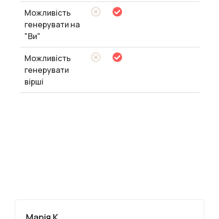
Можливість
генерувати на
"Ви"
Можливість
генерувати
вірші
Марія К.