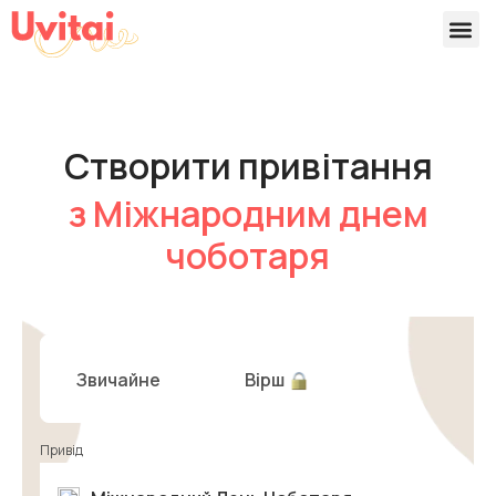
Версії 
Готові
Створити привітання
з Міжнародним днем
чоботаря
Звичайне
Вірш
Привід