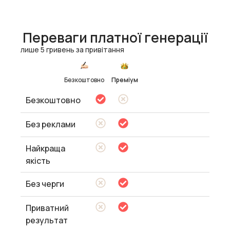
Переваги платної генерації
лише 5 гривень за привітання
Безкоштовно
Преміум
Безкоштовно
Без реклами
Найкраща
якість
Без черги
Приватний
результат