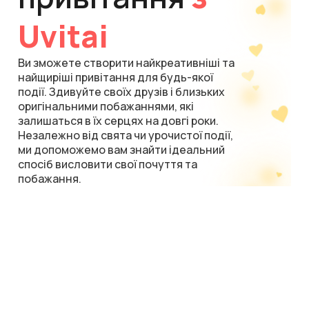
Uvitai
Ви зможете створити найкреативніші та
найщиріші привітання для будь-якої
події. Здивуйте своїх друзів і близьких
оригінальними побажаннями, які
залишаться в їх серцях на довгі роки.
Незалежно від свята чи урочистої події,
ми допоможемо вам знайти ідеальний
спосіб висловити свої почуття та
побажання.