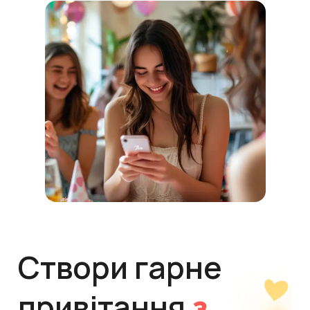
Створи гарне
привітання
з