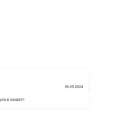
Олександр 





05.09.2024
ла в захваті!
Вибрав вітання 