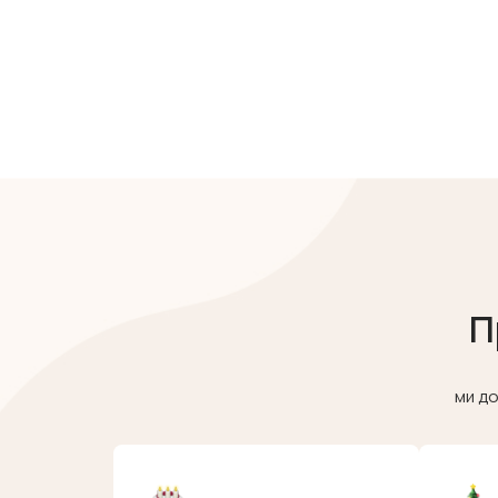
П
ми до