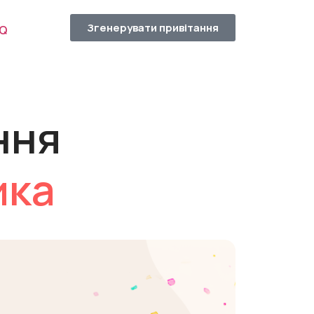
Згенерувати привітання
AQ
ння
ика