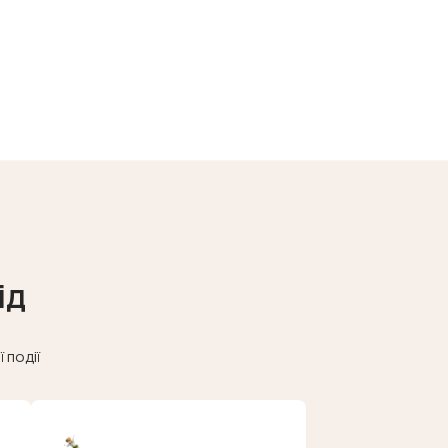
ід
 події