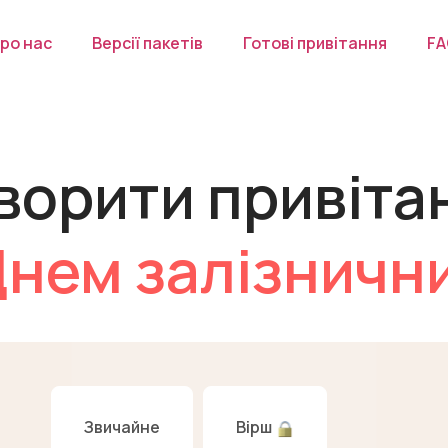
ро нас
Версії пакетів
Готові привітання
F
ворити привіта
Днем залізничн
Звичайне
Вірш