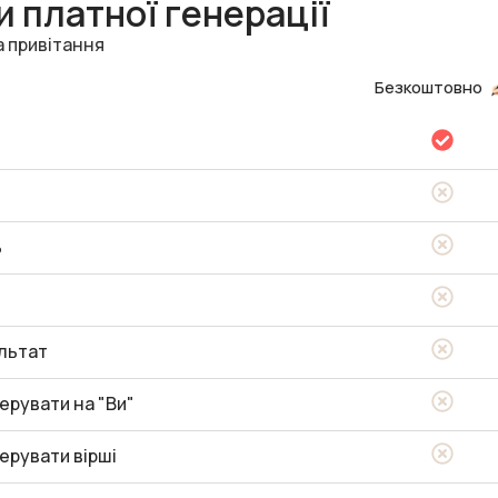
 платної генерації
а привітання
Безкоштовно
ь
льтат
ерувати на "Ви"
ерувати вірші