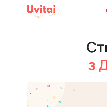
П
Ст
з 