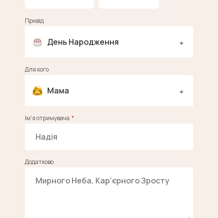
Привід
День Народження
Для кого
Мама
Ім'я отримувача
Додатково