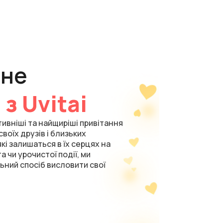
арне
я
з Uvitai
ивніші та найщиріші привітання
своїх друзів і близьких
і залишаться в їх серцях на
а чи урочистої події, ми
ний спосіб висловити свої