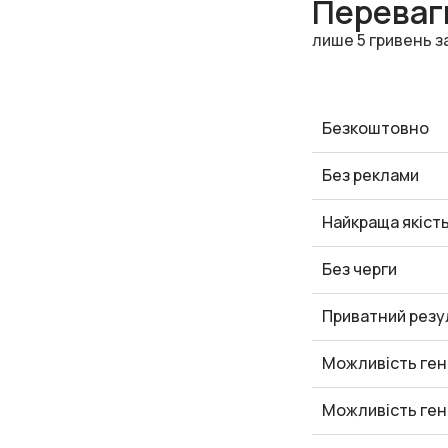
Переваги
лише 5 гривень з
Безкоштовно
Без реклами
Найкраща якіст
Без черги
Приватний резу
Можливість ген
Можливість ген