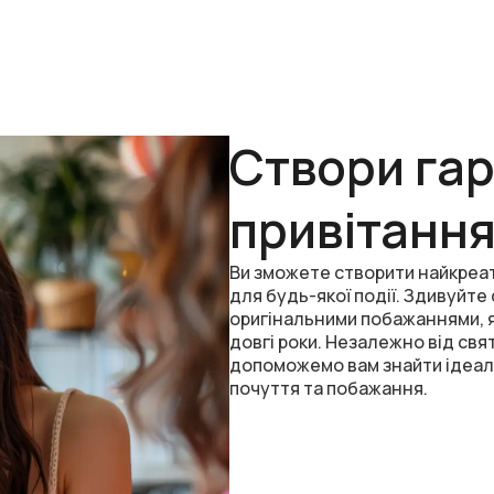
Створи г
привітанн
Ви зможете створити найкреат
для будь-якої події. Здивуйте 
оригінальними побажаннями, як
довгі роки. Незалежно від свят
допоможемо вам знайти ідеаль
почуття та побажання.