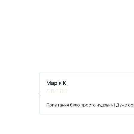
Марія К.





Привітання було просто чудовим! Дуже ориг