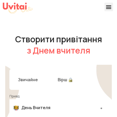
Версії 
Готові
Створити привітання
з Днем вчителя
Звичайне
Вірш
Привід
День Вчителя