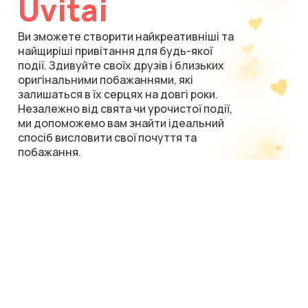
Uvitai
Ви зможете створити найкреативніші та
найщиріші привітання для будь-якої
події. Здивуйте своїх друзів і близьких
оригінальними побажаннями, які
залишаться в їх серцях на довгі роки.
Незалежно від свята чи урочистої події,
ми допоможемо вам знайти ідеальний
спосіб висловити свої почуття та
побажання.