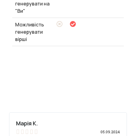
генерувати на
"Ви"
Можливість
генерувати
вірші
Марія К.





05.09.2024