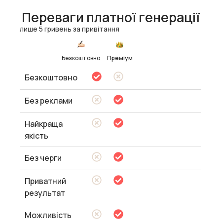
Переваги платної генерації
лише 5 гривень за привітання
Безкоштовно
Преміум
Безкоштовно
Без реклами
Найкраща
якість
Без черги
Приватний
результат
Можливість