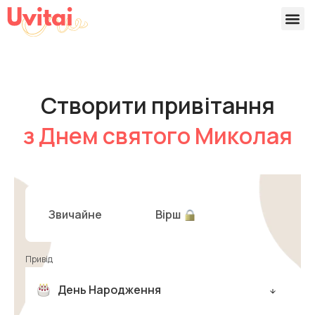
Версії 
Готові
Створити привітання
з Днем святого Миколая
Звичайне
Вірш
Привід
День Народження