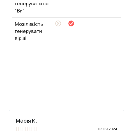
генерувати на
"Ви"
Можливість
генерувати
вірші
Марія К.





05.09.2024