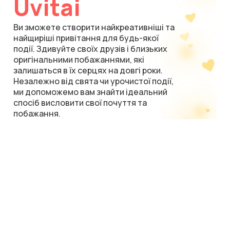
Uvitai
Ви зможете створити найкреативніші та
найщиріші привітання для будь-якої
події. Здивуйте своїх друзів і близьких
оригінальними побажаннями, які
залишаться в їх серцях на довгі роки.
Незалежно від свята чи урочистої події,
ми допоможемо вам знайти ідеальний
спосіб висловити свої почуття та
побажання.