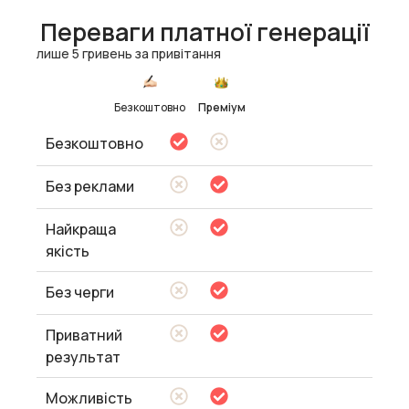
Переваги платної генерації
лише 5 гривень за привітання
Безкоштовно
Преміум
Безкоштовно
Без реклами
Найкраща
якість
Без черги
Приватний
результат
Можливість