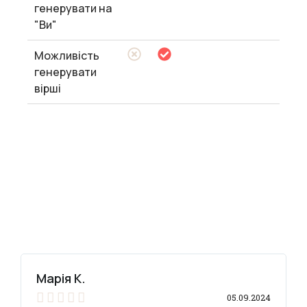
генерувати на
"Ви"
Можливість
генерувати
вірші
Марія К.





05.09.2024