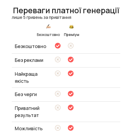
Переваги платної генерації
лише 5 гривень за привітання
Безкоштовно
Преміум
Безкоштовно
Без реклами
Найкраща
якість
Без черги
Приватний
результат
Можливість