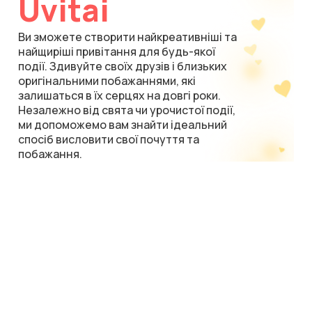
Uvitai
Ви зможете створити найкреативніші та
найщиріші привітання для будь-якої
події. Здивуйте своїх друзів і близьких
оригінальними побажаннями, які
залишаться в їх серцях на довгі роки.
Незалежно від свята чи урочистої події,
ми допоможемо вам знайти ідеальний
спосіб висловити свої почуття та
побажання.