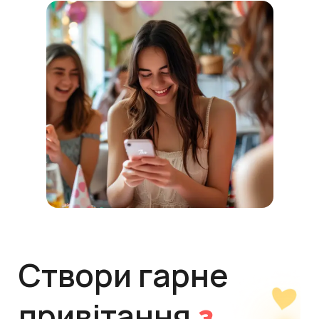
Створи гарне
привітання
з