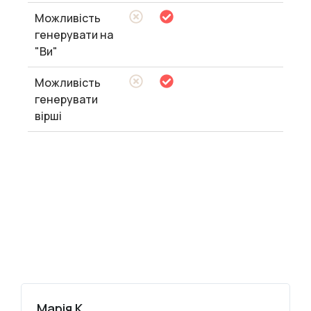
Можливість
генерувати на
"Ви"
Можливість
генерувати
вірші
Марія К.