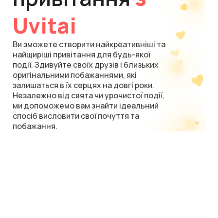
Uvitai
Ви зможете створити найкреативніші та
найщиріші привітання для будь-якої
події. Здивуйте своїх друзів і близьких
оригінальними побажаннями, які
залишаться в їх серцях на довгі роки.
Незалежно від свята чи урочистої події,
ми допоможемо вам знайти ідеальний
спосіб висловити свої почуття та
побажання.