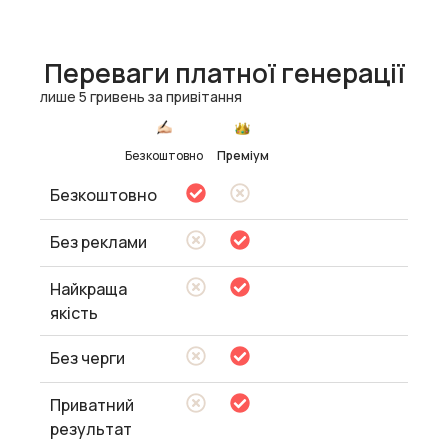
Переваги платної генерації
лише 5 гривень за привітання
Безкоштовно
Преміум
Безкоштовно
Без реклами
Найкраща
якість
Без черги
Приватний
результат