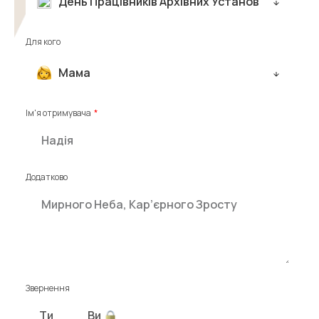
День Працівників Архівних Установ
Для кого
Мама
Ім'я отримувача
Додатково
Звернення
Ти
Ви