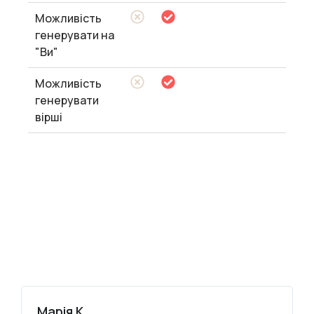
Можливість
генерувати на
"Ви"
Можливість
генерувати
вірші
Марія К.