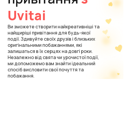
Uvitai
Ви зможете створити найкреативніші та
найщиріші привітання для будь-якої
події. Здивуйте своїх друзів і близьких
оригінальними побажаннями, які
залишаться в їх серцях на довгі роки.
Незалежно від свята чи урочистої події,
ми допоможемо вам знайти ідеальний
спосіб висловити свої почуття та
побажання.