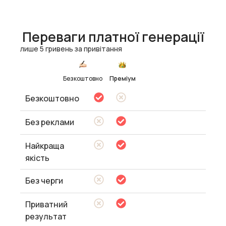
Переваги платної генерації
лише 5 гривень за привітання
Безкоштовно
Преміум
Безкоштовно
Без реклами
Найкраща
якість
Без черги
Приватний
результат