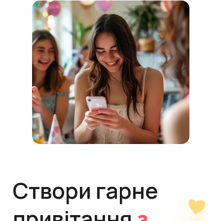
Створи гарне
привітання
з