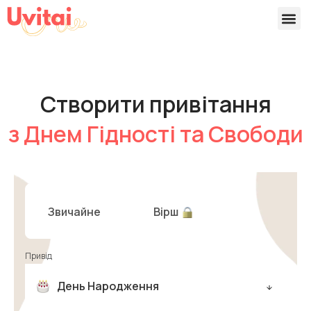
Версії 
Готові
Створити привітання
з Днем Гідності та Свободи
Звичайне
Вірш
Привід
День Народження