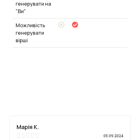
генерувати на
"Ви"
Можливість
генерувати
вірші
Марія К.





05.09.2024