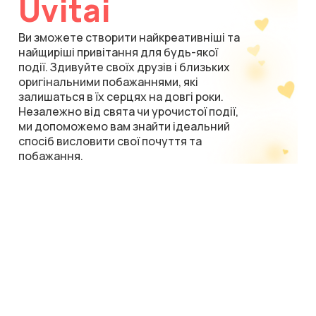
Uvitai
Ви зможете створити найкреативніші та
найщиріші привітання для будь-якої
події. Здивуйте своїх друзів і близьких
оригінальними побажаннями, які
залишаться в їх серцях на довгі роки.
Незалежно від свята чи урочистої події,
ми допоможемо вам знайти ідеальний
спосіб висловити свої почуття та
побажання.