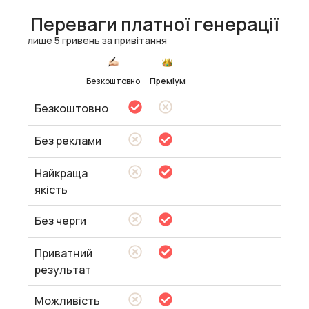
Переваги платної генерації
лише 5 гривень за привітання
Безкоштовно
Преміум
Безкоштовно
Без реклами
Найкраща
якість
Без черги
Приватний
результат
Можливість