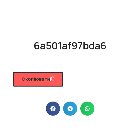
6a501af97bda6
Скопіювати