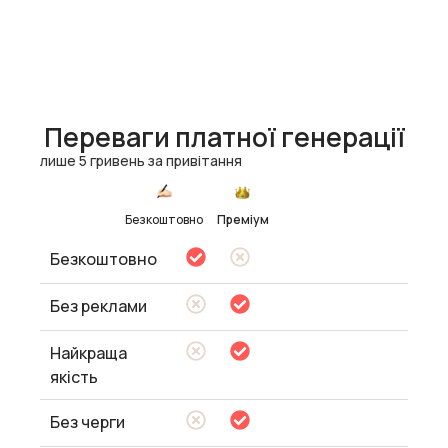
Переваги платної генерації
лише 5 гривень за привітання
Безкоштовно
Преміум
Безкоштовно
Без реклами
Найкраща
якість
Без черги