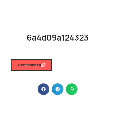
6a4d09a124323
Скопіювати