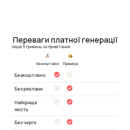
Переваги платної генерації
лише 5 гривень за привітання
Безкоштовно
Преміум
Безкоштовно
Без реклами
Найкраща
якість
Без черги