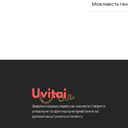
Можливість ген
Завдяки нашому сервісу ви зможете створити
унікальне та оригінальне привітання за
допомогою штучного інтелекту.