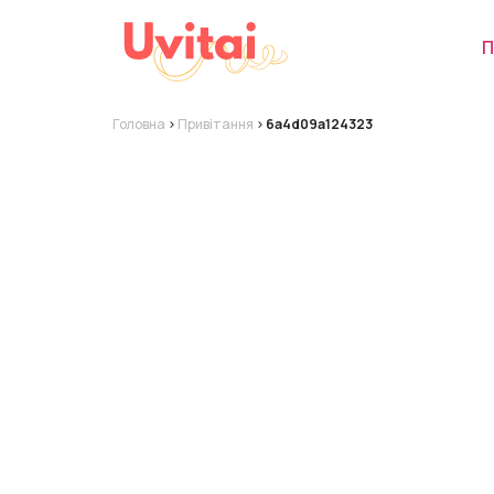
П
Головна
>
Привітання
>
6a4d09a124323