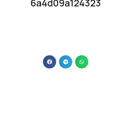
6a4d09a124323