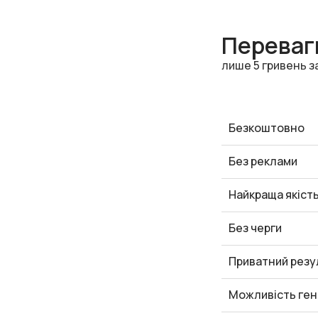
Переваги
лише 5 гривень з
Безкоштовно
Без реклами
Найкраща якіст
Без черги
Приватний резу
Можливість ген