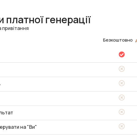
 платної генерації
а привітання
Безкоштовно
ь
льтат
ерувати на "Ви"