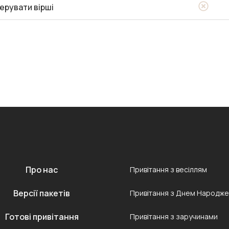
ерувати вірші
Про нас
Привітання з весіллям
Версії пакетів
Привітання з Днем Народж
Готові привітання
Привітання з заручинами