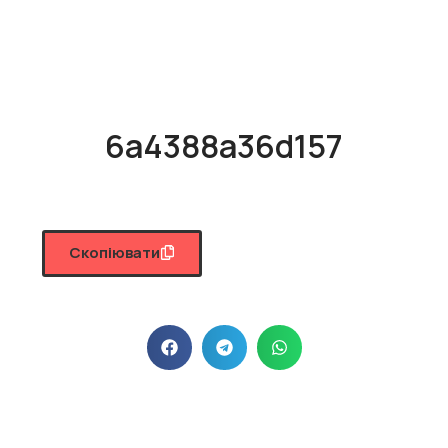
6a4388a36d157
Скопіювати