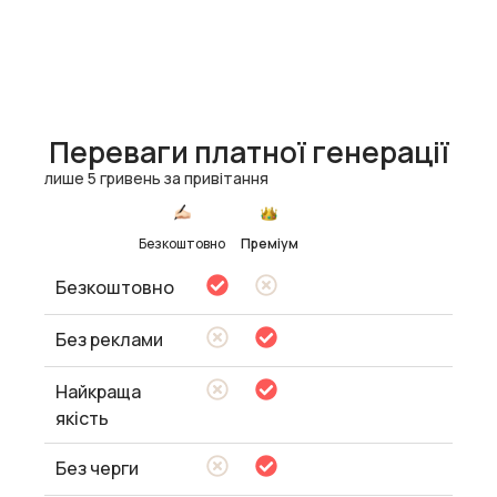
Переваги платної генерації
лише 5 гривень за привітання
Безкоштовно
Преміум
Безкоштовно
Без реклами
Найкраща
якість
Без черги