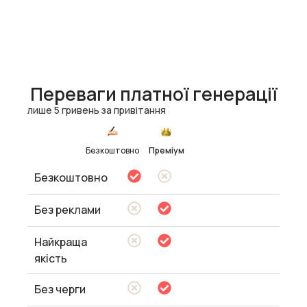
Переваги платної генерації
лише 5 гривень за привітання
Безкоштовно
Преміум
Безкоштовно
Без реклами
Найкраща
якість
Без черги