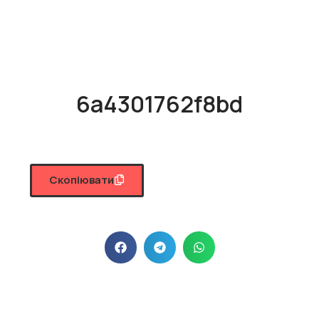
6a4301762f8bd
Скопіювати