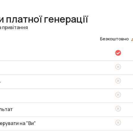
 платної генерації
а привітання
Безкоштовно
ь
льтат
ерувати на "Ви"