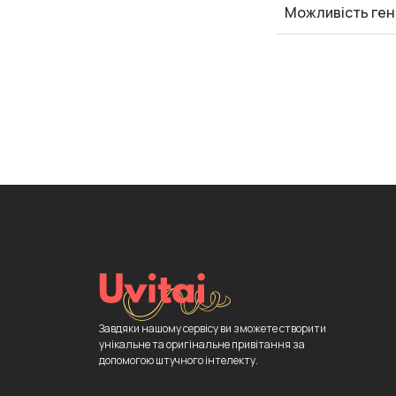
Можливість ген
Завдяки нашому сервісу ви зможете створити
унікальне та оригінальне привітання за
допомогою штучного інтелекту.