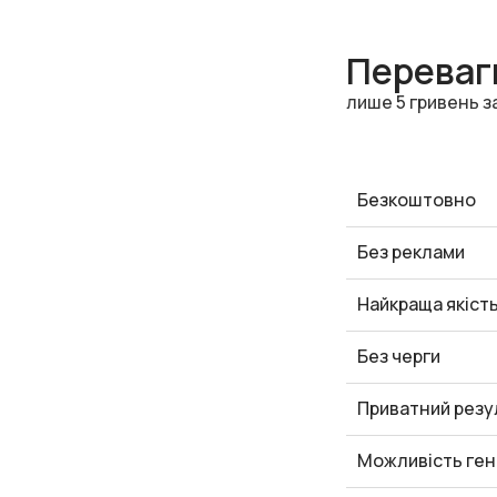
Переваги
лише 5 гривень з
Безкоштовно
Без реклами
Найкраща якіст
Без черги
Приватний резу
Можливість ген