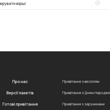
ерувати вірші
Про нас
Привітання з весіллям
Версії пакетів
Привітання з Днем Народж
Готові привітання
Привітання з заручинами