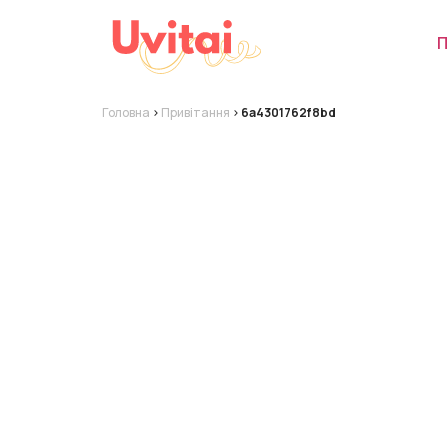
П
Головна
>
Привітання
>
6a4301762f8bd