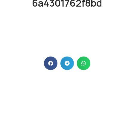
6a4301762f8bd