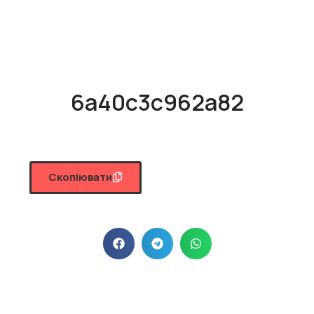
6a40c3c962a82
Скопіювати