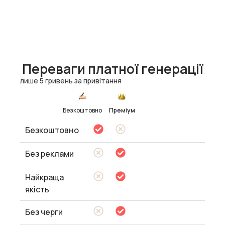
Переваги платної генерації
лише 5 гривень за привітання
Безкоштовно
Преміум
Безкоштовно
Без реклами
Найкраща
якість
Без черги