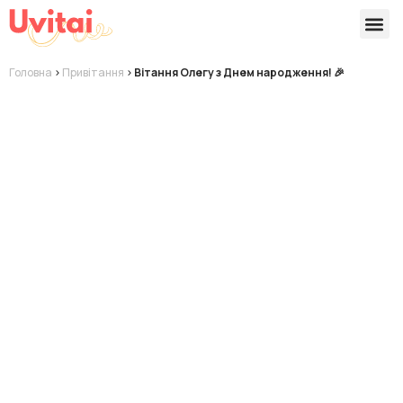
Версії 
Готові
Головна
>
Привітання
>
Вітання Олегу з Днем народження! 🎉