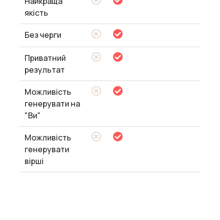
Найкраща
якість
Без черги
Приватний
результат
Можливість
генерувати на
"Ви"
Можливість
генерувати
вірші