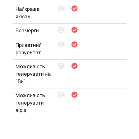
Найкраща
якість
Без черги
Приватний
результат
Можливість
генерувати на
"Ви"
Можливість
генерувати
вірші