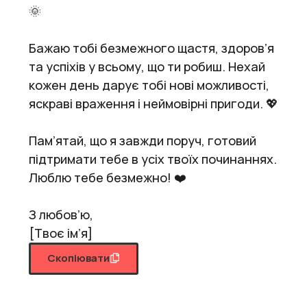
🌞
Бажаю тобі безмежного щастя, здоров’я
та успіхів у всьому, що ти робиш. Нехай
кожен день дарує тобі нові можливості,
яскраві враження і неймовірні пригоди. 💖
Пам’ятай, що я завжди поруч, готовий
підтримати тебе в усіх твоїх починаннях.
Люблю тебе безмежно! ❤️
З любов’ю,
[Твоє ім’я]
Скопіювати