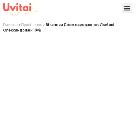
Версії 
Готові
Головна
>
Привітання
>
Вітання з Днем народження Любові
Олександрівни! 🎉🌸