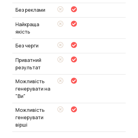
Без реклами
Найкраща
якість
Без черги
Приватний
результат
Можливість
генерувати на
"Ви"
Можливість
генерувати
вірші