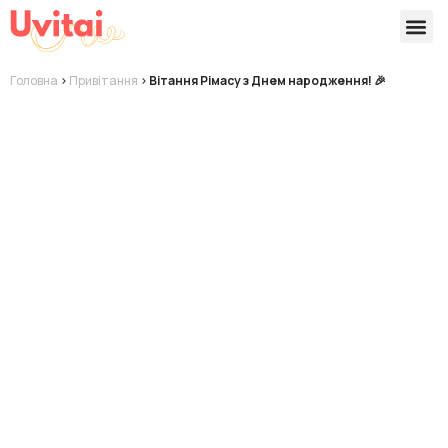
Версії 
Готові
Головна
>
Привітання
>
Вітання Рімасу з Днем народження! 🎉