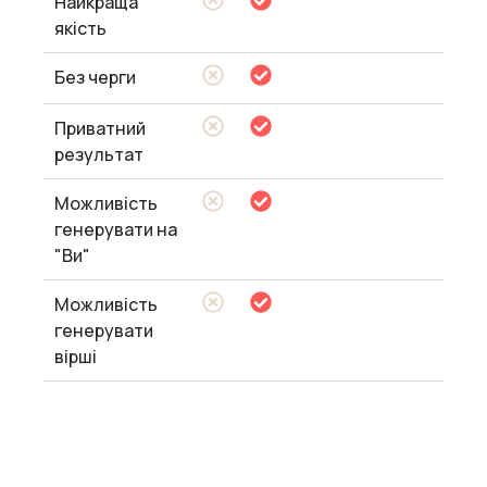
Найкраща
якість
Без черги
Приватний
результат
Можливість
генерувати на
"Ви"
Можливість
генерувати
вірші