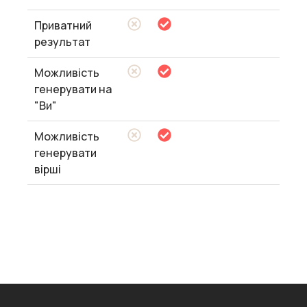
Приватний
результат
Можливість
генерувати на
"Ви"
Можливість
генерувати
вірші