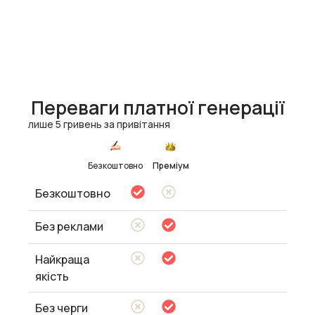
Переваги платної генерації
лише 5 гривень за привітання
Безкоштовно
Преміум
Безкоштовно
Без реклами
Найкраща
якість
Без черги