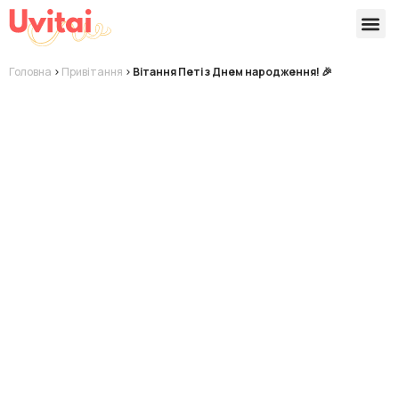
Версії 
Готові
Головна
>
Привітання
>
Вітання Петі з Днем народження! 🎉