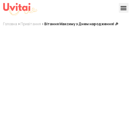
Версії 
Готові
Головна
>
Привітання
>
Вітання Максиму з Днем народження! 🎉