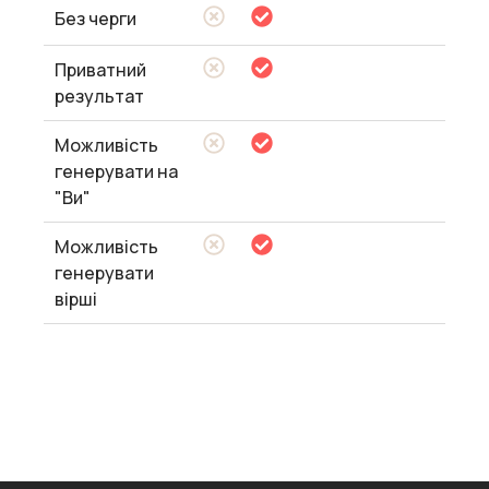
Без черги
Приватний
результат
Можливість
генерувати на
"Ви"
Можливість
генерувати
вірші