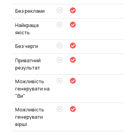
Без реклами
Найкраща
якість
Без черги
Приватний
результат
Можливість
генерувати на
"Ви"
Можливість
генерувати
вірші