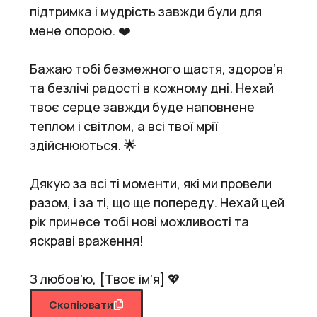
підтримка і мудрість завжди були для
мене опорою. ❤️
Бажаю тобі безмежного щастя, здоров’я
та безлічі радості в кожному дні. Нехай
твоє серце завжди буде наповнене
теплом і світлом, а всі твої мрії
здійснюються. 🌟
Дякую за всі ті моменти, які ми провели
разом, і за ті, що ще попереду. Нехай цей
рік принесе тобі нові можливості та
яскраві враження!
З любов’ю, [Твоє ім’я] 💖
Скопіювати