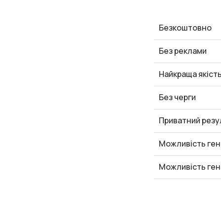
Безкоштовно
Без реклами
Найкраща якіст
Без черги
Приватний резу
Можливість ген
Можливість ген