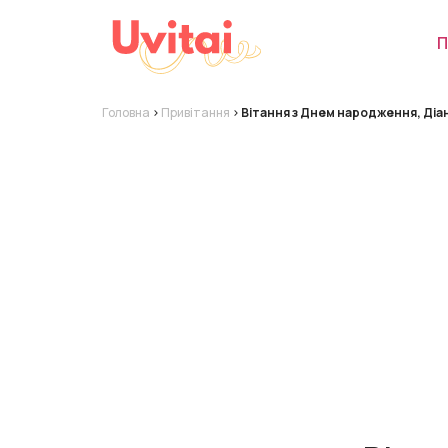
П
Головна
>
Привітання
>
Вітання з Днем народження, Діан