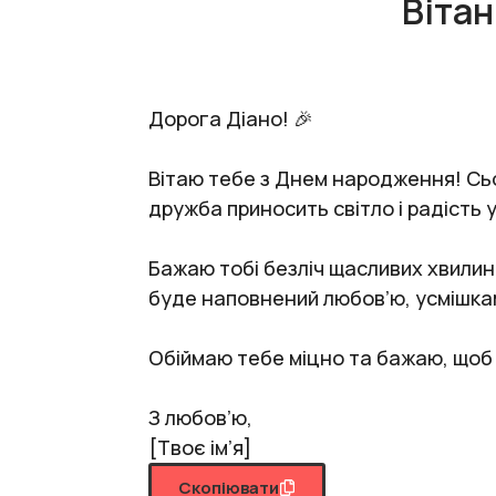
Вітан
Дорога Діано! 🎉
Вітаю тебе з Днем народження! Сьог
дружба приносить світло і радість у
Бажаю тобі безліч щасливих хвилин
буде наповнений любов’ю, усмішкам
Обіймаю тебе міцно та бажаю, щоб ц
З любов’ю,
[Твоє ім’я]
Скопіювати