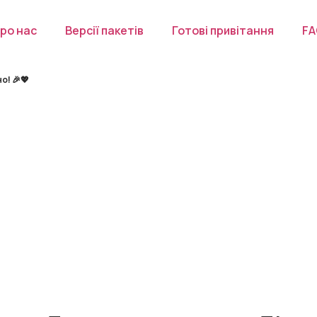
ро нас
Версії пакетів
Готові привітання
F
о! 🎉💖