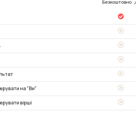
Безкоштовно
ь
льтат
ерувати на "Ви"
ерувати вірші