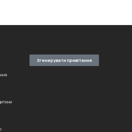
Згенерувати привітання
ення
дитини
ю