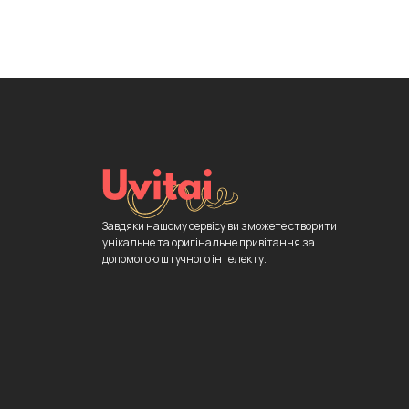
Завдяки нашому сервісу ви зможете створити
унікальне та оригінальне привітання за
допомогою штучного інтелекту.