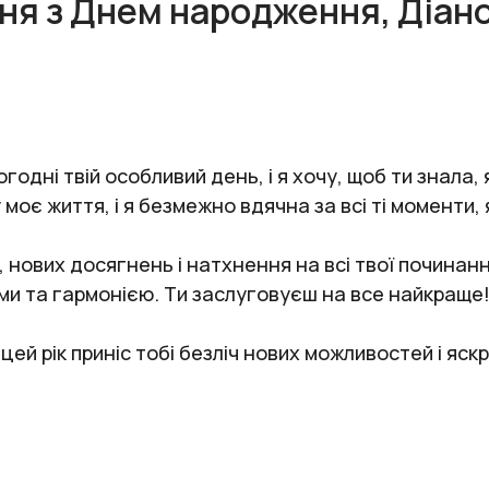
ня з Днем народження, Діано
одні твій особливий день, і я хочу, щоб ти знала,
 моє життя, і я безмежно вдячна за всі ті моменти, 
, нових досягнень і натхнення на всі твої починан
и та гармонією. Ти заслуговуєш на все найкраще!
ей рік приніс тобі безліч нових можливостей і яск