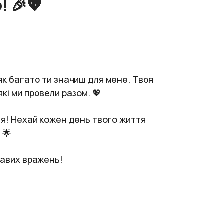
! 🎉💖
 як багато ти значиш для мене. Твоя
які ми провели разом. 💖
ня! Нехай кожен день твого життя
 🌟
равих вражень!