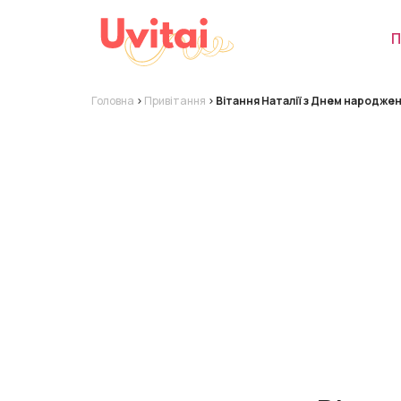
П
Головна
>
Привітання
>
Вітання Наталії з Днем народжен