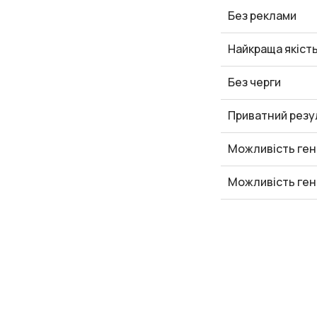
Без реклами
Найкраща якіст
Без черги
Приватний резу
Можливість ген
Можливість ген