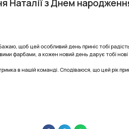
ня Наталії з Днем народження
Бажаю, щоб цей особливий день приніс тобі радіст
вими фарбами, а кожен новий день дарує тобі нові 
римка в нашій команді. Сподіваюся, що цей рік прин