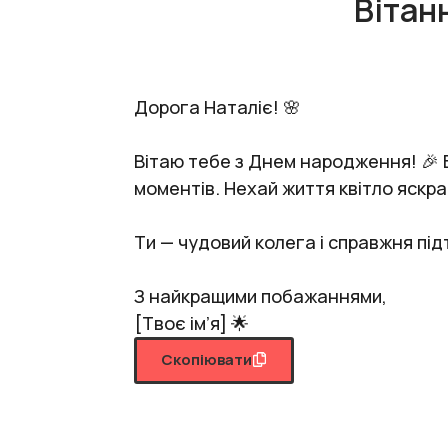
Вітан
Дорога Наталіє! 🌸
Вітаю тебе з Днем народження! 🎉 
моментів. Нехай життя квітло яскра
Ти — чудовий колега і справжня підт
З найкращими побажаннями,
[Твоє ім’я] 🌟
Скопіювати