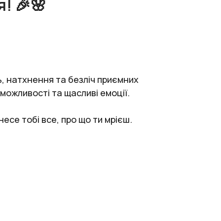
! 🎉🌸
ь, натхнення та безліч приємних
можливості та щасливі емоції.
есе тобі все, про що ти мрієш.