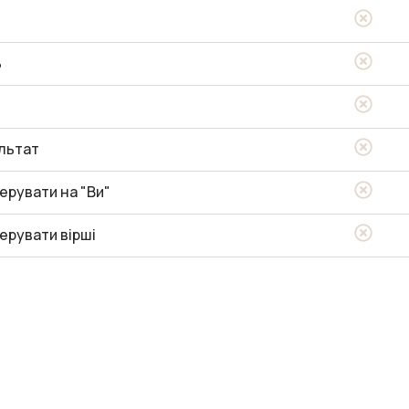
ь
льтат
ерувати на "Ви"
ерувати вірші