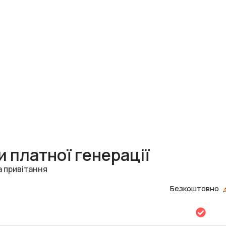
 платної генерації
а привітання
Безкоштовно