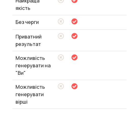
Найкраща
якість
Без черги
Приватний
результат
Можливість
генерувати на
"Ви"
Можливість
генерувати
вірші