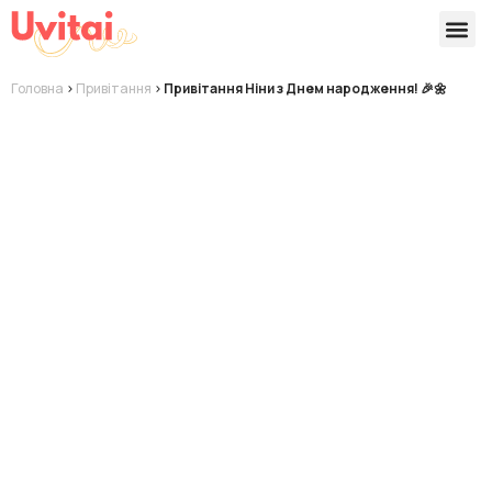
Версії 
Готові
Головна
>
Привітання
>
Привітання Ніни з Днем народження! 🎉🌼