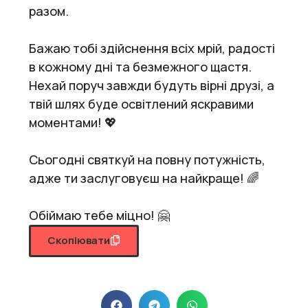
разом.
Бажаю тобі здійснення всіх мрій, радості
в кожному дні та безмежного щастя.
Нехай поруч завжди будуть вірні друзі, а
твій шлях буде освітлений яскравими
моментами! 💖
Сьогодні святкуй на повну потужність,
адже ти заслуговуєш на найкраще! 🌈
Обіймаю тебе міцно! 🤗
Скопіювати