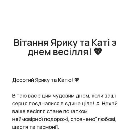
Вітання Ярику та Каті з
днем весілля! 💖
Дорогий Ярику та Катю! 💖
Вітаю вас з цим чудовим днем, коли ваші
серця поєдналися в єдине ціле! 🌷 Нехай
ваше весілля стане початком
неймовірної подорожі, сповненої любові,
щастя та гармонії.