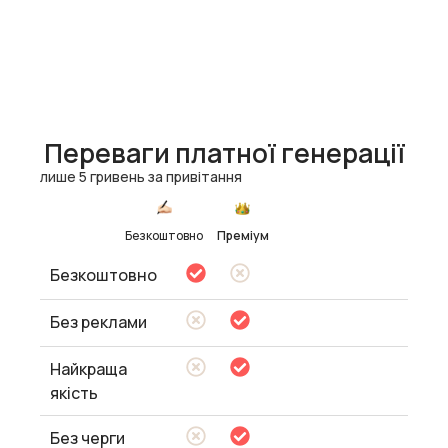
Переваги платної генерації
лише 5 гривень за привітання
Безкоштовно
Преміум
Безкоштовно
Без реклами
Найкраща
якість
Без черги