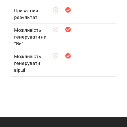
Приватний
результат
Можливість
генерувати на
"Ви"
Можливість
генерувати
вірші