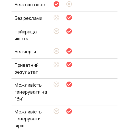
Безкоштовно
Без реклами
Найкраща
якість
Без черги
Приватний
результат
Можливість
генерувати на
"Ви"
Можливість
генерувати
вірші