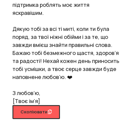
підтримка роблять моє життя
яскравішим.
Дякую тобі за всі ті миті, коли ти була
поряд, за твої ніжні обійми і за те, що
завжди вмієш знайти правильні слова.
Бажаю тобі безмежного щастя, здоров’я
та радості! Нехай кожен день приносить
тобі усмішки, а твоє серце завжди буде
наповнене любов’ю. ❤️
З любов’ю,
[Твоє ім’я]
Скопіювати