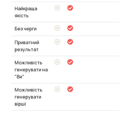
Найкраща
якість
Без черги
Приватний
результат
Можливість
генерувати на
"Ви"
Можливість
генерувати
вірші