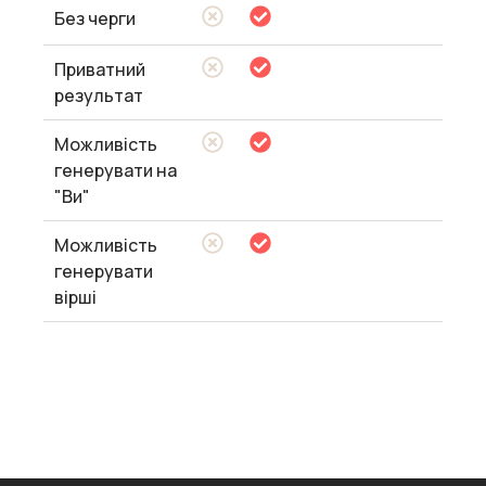
Без черги
Приватний
результат
Можливість
генерувати на
"Ви"
Можливість
генерувати
вірші