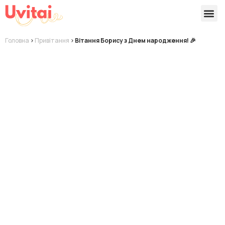
Версії 
Готові
Головна
>
Привітання
>
Вітання Борису з Днем народження! 🎉