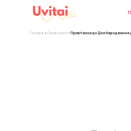
П
Головна
>
Привітання
>
Привітання до Дня Народження д