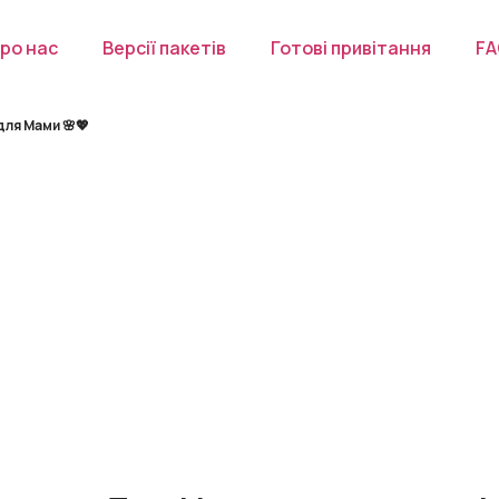
ро нас
Версії пакетів
Готові привітання
F
ля Мами 🌸💖