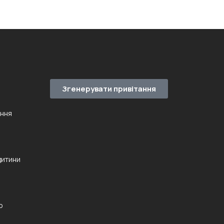
Згенерувати привітання
ення
дитини
ю