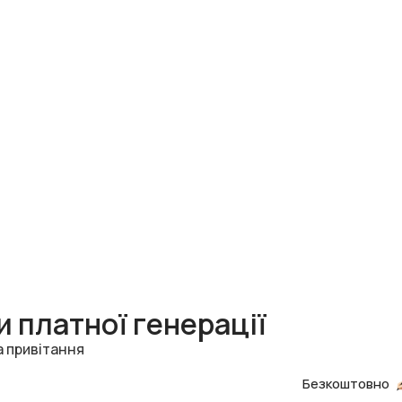
 платної генерації
а привітання
Безкоштовно