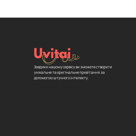
Завдяки нашому сервісу ви зможете створити
унікальне та оригінальне привітання за
допомогою штучного інтелекту.