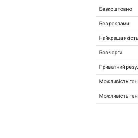
Безкоштовно
Без реклами
Найкраща якіст
Без черги
Приватний резу
Можливість ген
Можливість ген