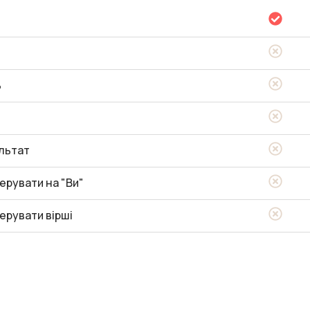
ь
льтат
ерувати на "Ви"
ерувати вірші