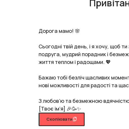
Привітан
Дорога мамо! 🌸
Сьогодні твій день, і я хочу, щоб т
подруга, мудрий порадник і безмеж
життя теплом і радощами. 💖
Бажаю тобі безліч щасливих моменті
нові можливості для радості та ща
З любов’ю та безмежною вдячністю
[Твоє ім’я] 🎉🥳✨
Скопіювати