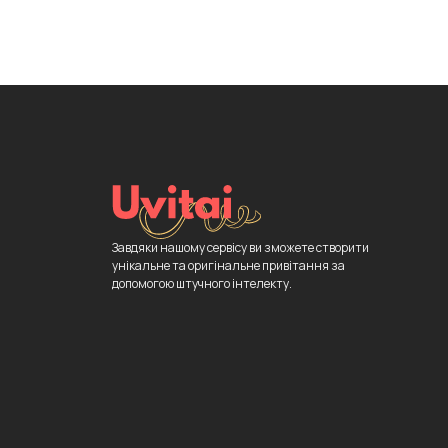
Завдяки нашому сервісу ви зможете створити
унікальне та оригінальне привітання за
допомогою штучного інтелекту.