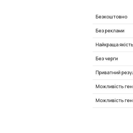
Безкоштовно
Без реклами
Найкраща якіст
Без черги
Приватний резу
Можливість ген
Можливість ген