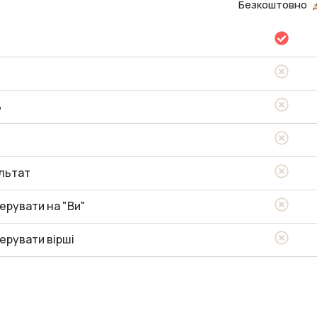
Безкоштовно
ь
льтат
ерувати на "Ви"
ерувати вірші