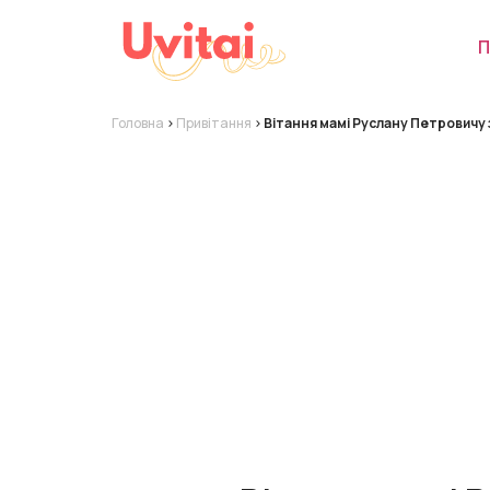
П
Головна
>
Привітання
>
Вітання мамі Руслану Петровичу 