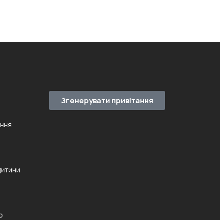
Згенерувати привітання
ення
дитини
ю