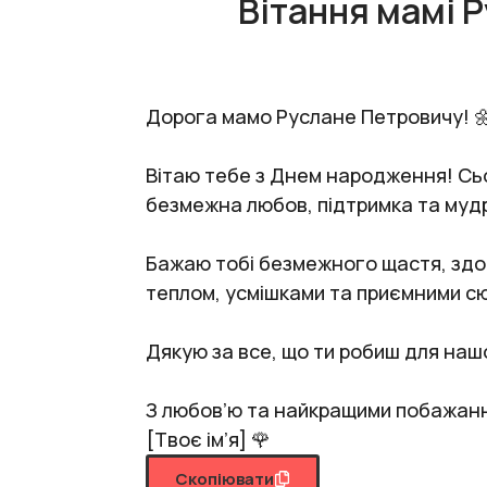
Вітання мамі 
Дорога мамо Руслане Петровичу! 
Вітаю тебе з Днем народження! Сьог
безмежна любов, підтримка та мудрі
Бажаю тобі безмежного щастя, здор
теплом, усмішками та приємними сю
Дякую за все, що ти робиш для нашо
З любов’ю та найкращими побажан
[Твоє ім’я] 🌹
Скопіювати