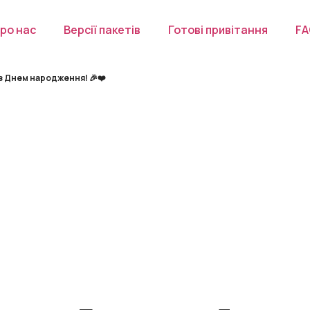
ро нас
Версії пакетів
Готові привітання
F
з Днем народження! 🎉❤️