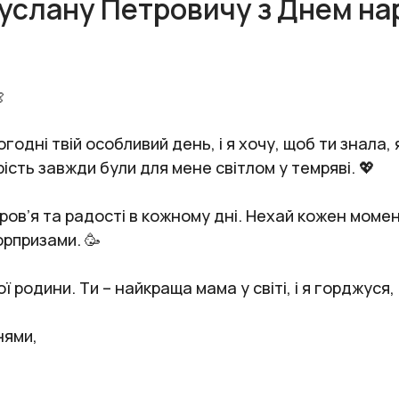
Руслану Петровичу з Днем на

одні твій особливий день, і я хочу, щоб ти знала,
сть завжди були для мене світлом у темряві. 💖
ов’я та радості в кожному дні. Нехай кожен моме
рпризами. 🥳
ї родини. Ти – найкраща мама у світі, і я горджуся
нями,