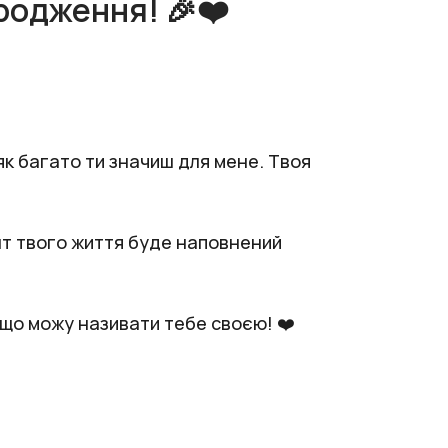
родження! 🎉❤️
 як багато ти значиш для мене. Твоя
нт твого життя буде наповнений
, що можу називати тебе своєю! ❤️