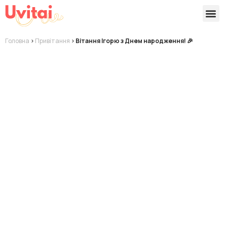
Версії 
Готові
Головна
>
Привітання
>
Вітання Ігорю з Днем народження! 🎉