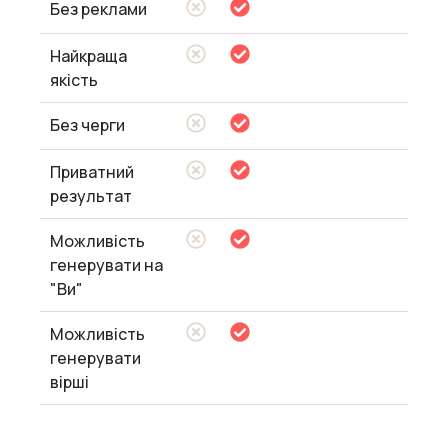
Без реклами
Найкраща
якість
Без черги
Приватний
результат
Можливість
генерувати на
"Ви"
Можливість
генерувати
вірші