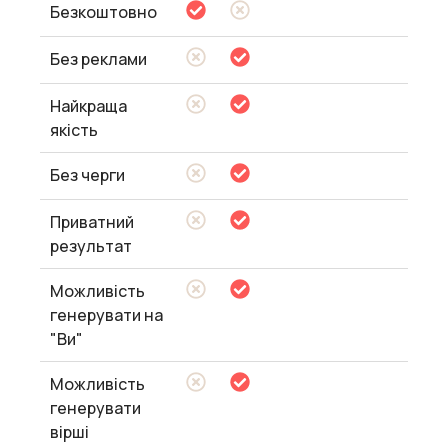
Безкоштовно
Без реклами
Найкраща
якість
Без черги
Приватний
результат
Можливість
генерувати на
"Ви"
Можливість
генерувати
вірші