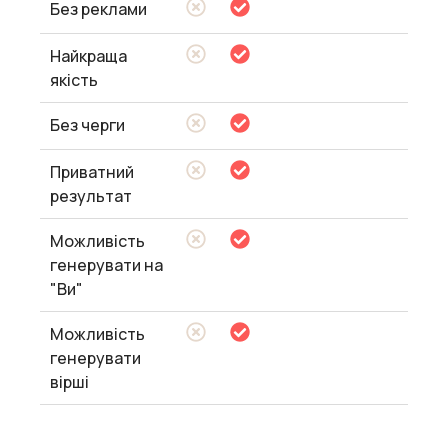
Без реклами
Найкраща
якість
Без черги
Приватний
результат
Можливість
генерувати на
"Ви"
Можливість
генерувати
вірші