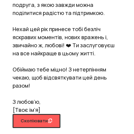
подруга, з якою завжди можна
поділитися радістю та підтримкою.
Нехай цей рік принесе тобі безліч
яскравих моментів, нових вражень і,
звичайно ж, любові! ❤️ Ти заслуговуєш
на все найкраще в цьому житті.
Обіймаю тебе міцно! З нетерпінням
чекаю, щоб відсвяткувати цей день
разом!
З любов’ю,
[Твоє ім’я]
Скопіювати