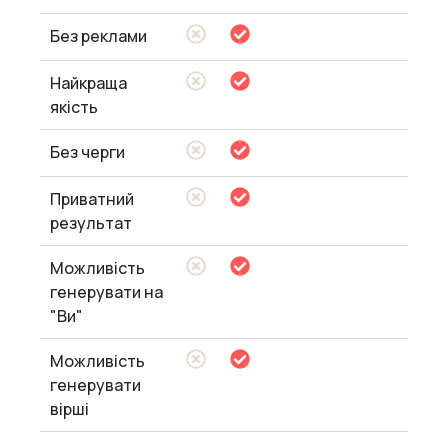
Без реклами
Найкраща
якість
Без черги
Приватний
результат
Можливість
генерувати на
"Ви"
Можливість
генерувати
вірші