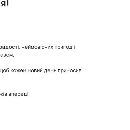
я!
радості, неймовірних пригод і
разом.
, щоб кожен новий день приносив
ків вперед!