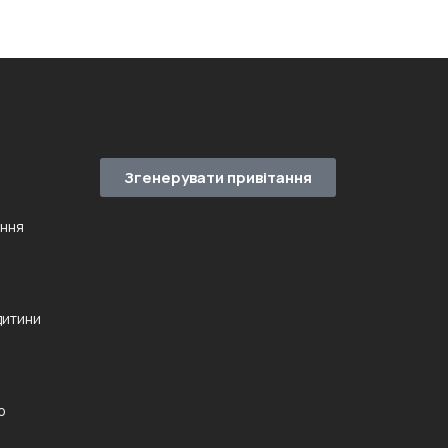
Згенерувати привітання
ення
дитини
ю