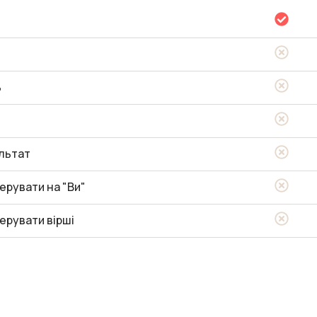
ь
льтат
ерувати на "Ви"
ерувати вірші