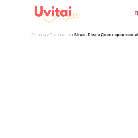
П
Головна
>
Привітання
>
Вітаю, Діма, з Днем народження!