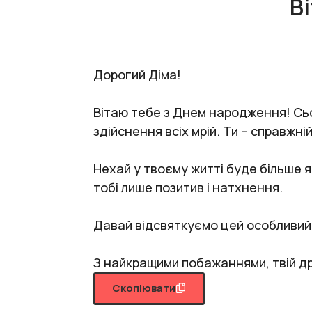
В
Дорогий Діма!
Вітаю тебе з Днем народження! Сьог
здійснення всіх мрій. Ти – справжній
Нехай у твоєму житті буде більше 
тобі лише позитив і натхнення.
Давай відсвяткуємо цей особливий д
З найкращими побажаннями, твій др
Скопіювати