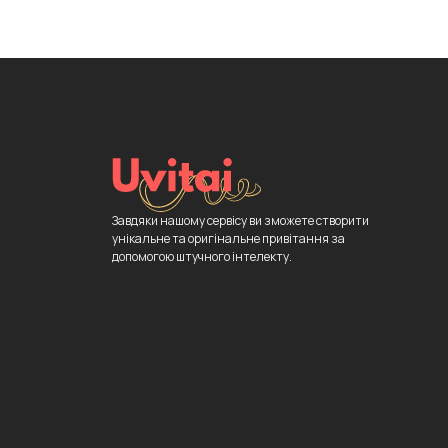
Завдяки нашому сервісу ви зможете створити
унікальне та оригінальне привітання за
допомогою штучного інтелекту.