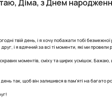
ітаю, Діма, з Днем народженн
одні твій день, і я хочу побажати тобі безмежної 
 друг, і я вдячний за всі ті моменти, які ми провели 
яскравих моментів, сміху та щирих усмішок. Бажаю
ень так, щоб він залишився в пам’яті на багато ро
уг!