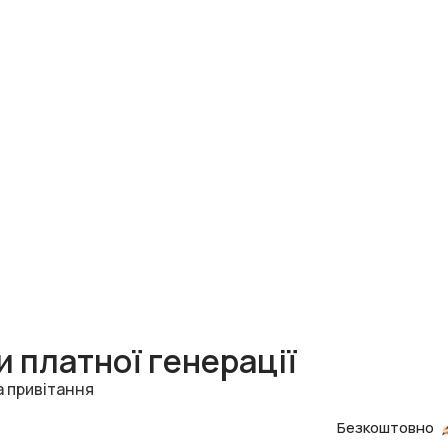
 платної генерації
а привітання
Безкоштовно