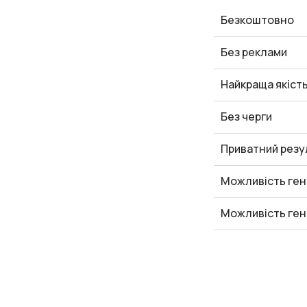
Безкоштовно
Без реклами
Найкраща якіст
Без черги
Приватний резу
Можливість ген
Можливість ген