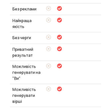
Без реклами
Найкраща
якість
Без черги
Приватний
результат
Можливість
генерувати на
"Ви"
Можливість
генерувати
вірші