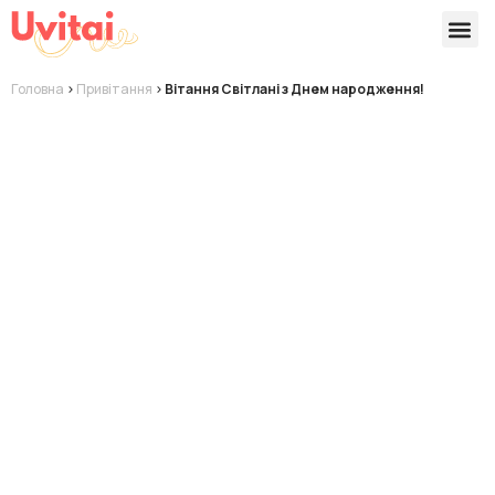
Версії 
Готові
Головна
>
Привітання
>
Вітання Світлані з Днем народження!