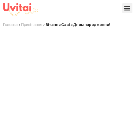
Версії 
Готові
Головна
>
Привітання
>
Вітання Саші з Днем народження!