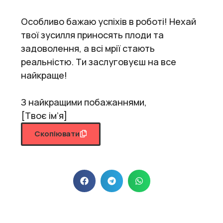
Особливо бажаю успіхів в роботі! Нехай
твої зусилля приносять плоди та
задоволення, а всі мрії стають
реальністю. Ти заслуговуєш на все
найкраще!
З найкращими побажаннями,
[Твоє ім’я]
Скопіювати