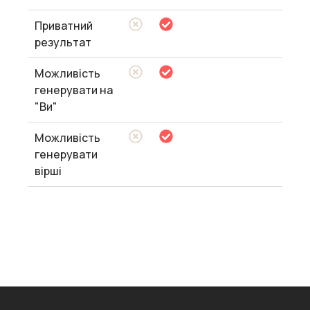
Приватний
результат
Можливість
генерувати на
"Ви"
Можливість
генерувати
вірші