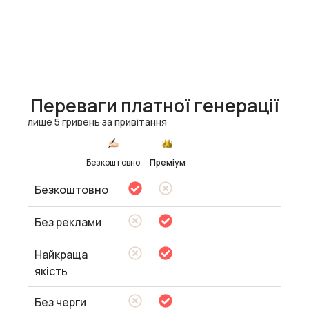
Переваги платної генерації
лише 5 гривень за привітання
Безкоштовно
Преміум
Безкоштовно
Без реклами
Найкраща
якість
Без черги