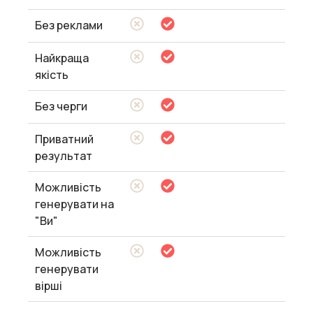
Без реклами
Найкраща
якість
Без черги
Приватний
результат
Можливість
генерувати на
"Ви"
Можливість
генерувати
вірші