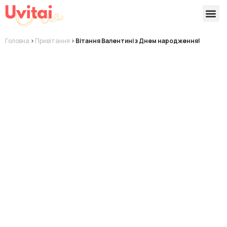
Версії 
Готові
Головна
>
Привітання
>
Вітання Валентині з Днем народження!