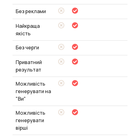
Без реклами
Найкраща
якість
Без черги
Приватний
результат
Можливість
генерувати на
"Ви"
Можливість
генерувати
вірші