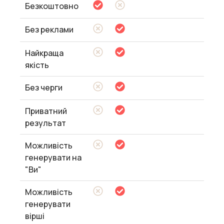
Безкоштовно
Без реклами
Найкраща
якість
Без черги
Приватний
результат
Можливість
генерувати на
"Ви"
Можливість
генерувати
вірші