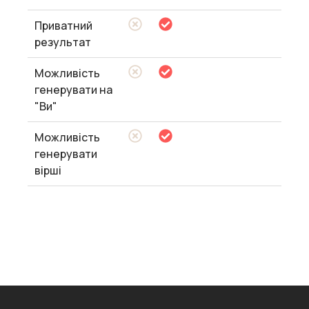
Приватний
результат
Можливість
генерувати на
"Ви"
Можливість
генерувати
вірші