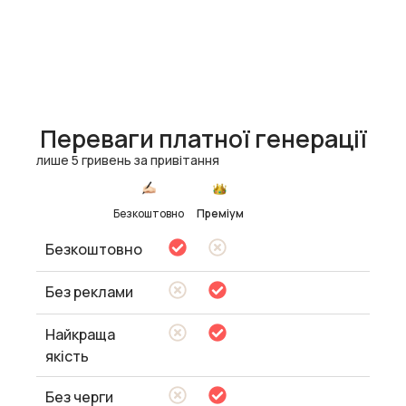
Переваги платної генерації
лише 5 гривень за привітання
Безкоштовно
Преміум
Безкоштовно
Без реклами
Найкраща
якість
Без черги