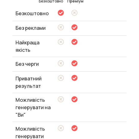
Безкоштовно
Преміум
Безкоштовно
Без реклами
Найкраща
якість
Без черги
Приватний
результат
Можливість
генерувати на
"Ви"
Можливість
генерувати