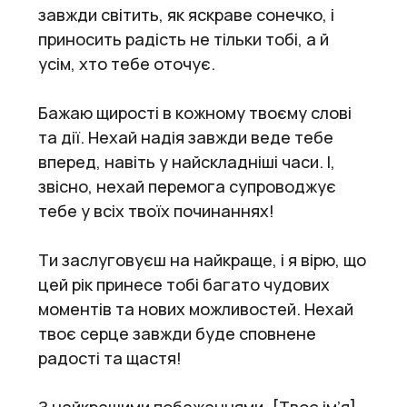
завжди світить, як яскраве сонечко, і
приносить радість не тільки тобі, а й
усім, хто тебе оточує.
Бажаю щирості в кожному твоєму слові
та дії. Нехай надія завжди веде тебе
вперед, навіть у найскладніші часи. І,
звісно, нехай перемога супроводжує
тебе у всіх твоїх починаннях!
Ти заслуговуєш на найкраще, і я вірю, що
цей рік принесе тобі багато чудових
моментів та нових можливостей. Нехай
твоє серце завжди буде сповнене
радості та щастя!
З найкращими побажаннями, [Твоє ім’я]