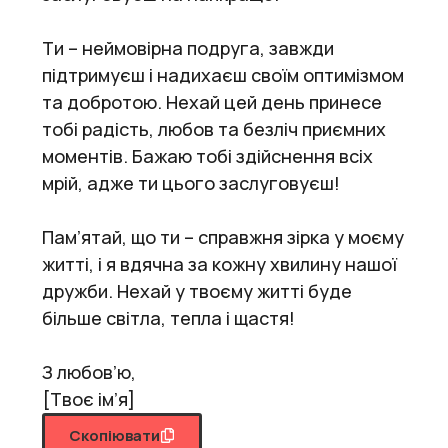
Ти – неймовірна подруга, завжди
підтримуєш і надихаєш своїм оптимізмом
та добротою. Нехай цей день принесе
тобі радість, любов та безліч приємних
моментів. Бажаю тобі здійснення всіх
мрій, адже ти цього заслуговуєш!
Пам’ятай, що ти – справжня зірка у моєму
житті, і я вдячна за кожну хвилину нашої
дружби. Нехай у твоєму житті буде
більше світла, тепла і щастя!
З любов’ю,
[Твоє ім’я]
Скопіювати