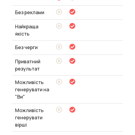
Без реклами
Найкраща
якість
Без черги
Приватний
результат
Можливість
генерувати на
"Ви"
Можливість
генерувати
вірші