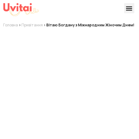
Версії 
Готові
Головна
>
Привітання
>
Вітаю Богдану з Міжнародним Жіночим Днем!